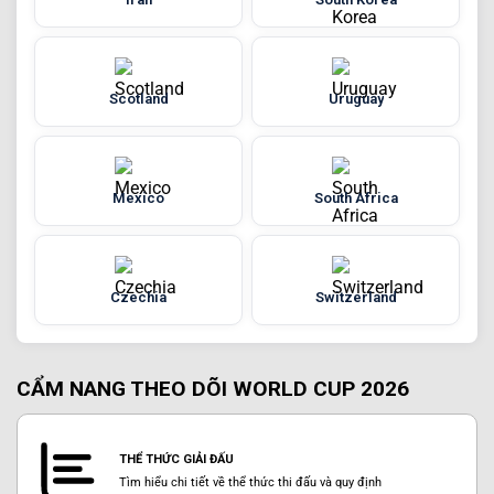
Scotland
Uruguay
Mexico
South Africa
Czechia
Switzerland
CẨM NANG THEO DÕI WORLD CUP 2026
THỂ THỨC GIẢI ĐẤU
Tìm hiểu chi tiết về thể thức thi đấu và quy định