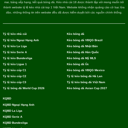
City, Monterrey (Mexico) cùng với Houston, Dallas
mai, bảng xếp hạng, kết quả bóng đá. Kèo nhà cái 18 được thành lập với mong muốn trở
thành website tỷ lệ kèo nhà cái top 1 Việt Nam. Website không nhận quảng cáo cờ bạc lừa
và Kansas City (Hoa Kỳ).
đảo, những thông tin trên website đều đã được kiểm duyệt bởi các nguồn chính thống.
Khu vực miền Đông: Bao gồm Atlanta, Miami,
Philadelphia, New York/New Jersey (Hoa Kỳ), cùng
Boston và Toronto (Canada).
Tỷ lệ kèo nhà cái
Kèo bóng đá
Tỷ lệ kèo Ngoại Hạng Anh
Kèo bóng đá VĐQG Brazil
Trong số các sân vận động, Estadio Azteca tại Mexico
Tỷ lệ kèo La Liga
Kèo bóng đá Nhật Bản
Tỷ lệ kèo Serie A
Kèo bóng đá Hàn Quốc
City sẽ trở thành sân vận động đầu tiên trong lịch sử tổ
Tỷ lệ kèo Bundesliga
Kèo bóng đá Mỹ MLS
chức các trận đấu của ba kỳ World Cup khác nhau
Tỷ lệ kèo Ligue 1
Kèo bóng đá Úc
(1970, 1986 và 2026). Trong khi đó, trận chung kết
Tỷ lệ kèo cúp C1
Kèo bóng đá VĐQG Mexico
danh giá của giải đã được ấn định diễn ra tại Sân vận
Tỷ lệ kèo cúp C2
Tỷ lệ kèo bóng đá Hà Lan
động MetLife ở East Rutherford, New Jersey.
Tỷ lệ kèo cúp C3
Tỷ lệ kèo bóng đá Việt Nam
Tỷ lệ bóng đá World Cup 2026
Kèo bóng đá Asian Cup 2027
Giải bóng World Cup 2026 diễn ra khi nào?
KQBD
KQBD Ngoại Hạng Anh
KQBD La Liga
KQBD Serie A
KQBD Bundesliga