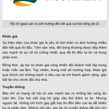
Yếu tố ngoài sân cỏ ảnh hưởng đến kết quả soi kèo bóng đá Úc
Khán giả
Sự hiện diện của khán giả là yếu tố tinh thần có ảnh hưởng nhiều
đến kết quả thi đấu. Trên sân nhà, đội bóng thường được tiếp thêm
sức mạnh từ sự cổ vũ cuồng nhiệt, qua đó thi đấu tự tin và hưng
phấn hơn.
Đồng thời, áp lực từ khán giả cũng khiến đội khách mất tập trung
hoặc mắc sai lầm. Tuy nhiên, trong một số trường hợp, khán giả
quá khích với những hành vi tiêu cực lại trở thành gánh nặng, gây
bất lợi cho chính đội chủ nhà.
Truyền thông
Báo chí và mạng xã hội có sức mạnh tạo ra những làn sóng dư
luận lớn. Các bài viết ủng hộ giúp cầu thủ thêm tự tin. Nhưng
ngược lại, những chỉ trích gay gắt hay tin đồn tiêu cực lại dễ khiến
họ bị phân tâm. Không chỉ vậy, sức ép từ truyền thông đôi khi còn