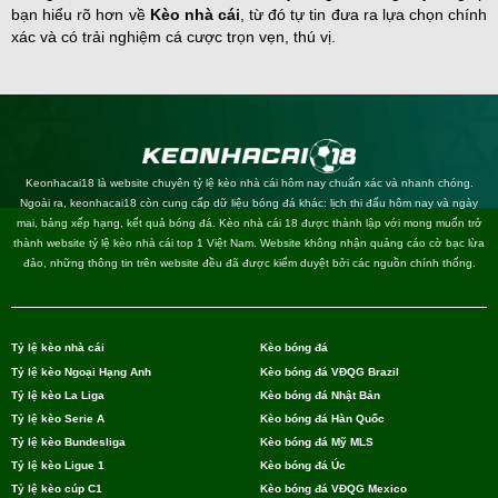
bạn hiểu rõ hơn về
Kèo nhà cái
, từ đó tự tin đưa ra lựa chọn chính
xác và có trải nghiệm cá cược trọn vẹn, thú vị.
Keonhacai18 là website chuyên tỷ lệ kèo nhà cái hôm nay chuẩn xác và nhanh chóng.
Ngoài ra, keonhacai18 còn cung cấp dữ liệu bóng đá khác: lịch thi đấu hôm nay và ngày
mai, bảng xếp hạng, kết quả bóng đá. Kèo nhà cái 18 được thành lập với mong muốn trở
thành website tỷ lệ kèo nhà cái top 1 Việt Nam. Website không nhận quảng cáo cờ bạc lừa
đảo, những thông tin trên website đều đã được kiểm duyệt bởi các nguồn chính thống.
Tỷ lệ kèo nhà cái
Kèo bóng đá
Tỷ lệ kèo Ngoại Hạng Anh
Kèo bóng đá VĐQG Brazil
Tỷ lệ kèo La Liga
Kèo bóng đá Nhật Bản
Tỷ lệ kèo Serie A
Kèo bóng đá Hàn Quốc
Tỷ lệ kèo Bundesliga
Kèo bóng đá Mỹ MLS
Tỷ lệ kèo Ligue 1
Kèo bóng đá Úc
Tỷ lệ kèo cúp C1
Kèo bóng đá VĐQG Mexico