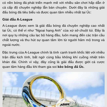
có nền bóng đá phát triển mạnh mẽ với nhiều sân chơi hấp dẫn ở
cả cấp độ chuyên nghiệp lẫn bán chuyên. Dưới đây là những giải
đấu bóng đá tiêu biểu và được quan tâm nhiều nhất tại Úc:
Giải đấu A-League
A-League được xem là giải đấu bóng đá chuyên nghiệp cao nhất
tại Úc, có thể ví như “Ngoại hạng Anh” của xứ sở chuột túi. Đây là
nơi quy tụ những câu lạc bộ hàng đầu, luôn mang đến các trận cầu
chất lượng và thu hút sự quan tâm lớn từ người hâm mộ trong và
ngoài nước.
Đặc trưng của A-League chính là tính cạnh tranh khốc liệt với nhiều
trận đấu kịch tính, bất ngờ cùng bầu không khí cuồng nhiệt trên
khán đài. Chính vì vậy, đây cũng là giải đấu được giới cá cược
quan tâm hàng đầu khi tham gia soi
kèo bóng đá Úc.