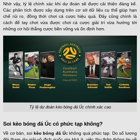
Nhờ vậy, tỷ lệ chính xác khi dự đoán sẽ được cải thiện đáng kể.
Các phân tích được xây dựng trên cơ sở dữ liệu cụ thể giúp hạn
chế rủi ro, đồng thời chơi cá cược hiệu quả. Đây cũng chính là
cách để tay chơi vừa được chơi cá cược giải trí vừa hướng tới
những cơ hội thắng cược bền vững và ổn định hơn.
Tỷ lệ dự đoán kèo bóng đá Úc chính xác cao
Soi kèo bóng đá Úc có phức tạp không?
Về cơ bản, soi
kèo bóng đá Ú
c không quá phức tạp. Do số lượng
đội tham dự giải vô địch quốc gia khá ít, việc thu thập thông tin về