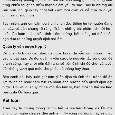
từng chiến thuật có điểm mạnh/điểm yếu ra sao. Đây là những dữ
liệu hữu ích, giúp tay chơi tiết kiệm thời gian và dễ đưa ra quyết
định sáng suốt hơn.
Tuy nhiên, anh em cần lưu ý chỉ chọn đọc thông tin từ nguồn đáng
tin cậy, có dẫn chứng rõ ràng. Tránh những bài phân tích hời hợt,
thiếu lập luận hoặc thiếu tính kiểm chứng, bởi chúng có thể khiến
bạn đưa ra những quyết định sai lầm.
Quản lý vốn cược hợp lý
Dù phân tích giỏi đến đâu, cá cược bóng đá vẫn luôn chứa nhiều
yếu tố bất ngờ. Do đó, quản lý vốn cược là nguyên tắc sống còn để
thành công. Tay chơi nên đặt ra ra số tiền định chi để chơi và tuyệt
đối không vượt quá mức cho phép dù thắng hay thua.
Bên cạnh đó, hãy luôn giữ tâm lý ổn định và tỉnh táo, tránh để áp
lực tài chính hoặc cảm xúc cá nhân ảnh hưởng đến quyết định đặt
cược. Chỉ khi quản lý tốt cả vốn lẫn tâm lý, bạn mới có thể soi
kèo
bóng đá Úc
hiệu quả.
Kết luận
Trên đây là những thông tin chi tiết về soi
kèo bóng đá Úc
mà
chúng tôi muốn chia sẻ đến anh em. Hy vọng nội dung này sẽ giúp