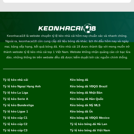
Vì sao nên lựa chọn Keonhacai18 để xem kết
quả bóng đá trực tuyến?
Dưới đây là các lý do mà người hâm mộ bóng đá luôn lựa
chọn trang web này để cập nhật các thông tin về kết quả
trận đấu bóng đá. Hàng đầu là:
Keonhacai18 là website chuyên tỷ lệ kèo nhà cái hôm nay chuẩn xác và nhanh chóng.
Ngoài ra, keonhacai18 còn cung cấp dữ liệu bóng đá khác: lịch thi đấu hôm nay và ngày
Xem kết quả bóng đá trực tuyến nhanh chóng
mai, bảng xếp hạng, kết quả bóng đá. Kèo nhà cái 18 được thành lập với mong muốn trở
Kết quả bóng đá trực tuyến
tại Keonhacai18 được đảm
thành website tỷ lệ kèo nhà cái top 1 Việt Nam. Website không nhận quảng cáo cờ bạc lừa
bảo sẽ luôn được cập nhật nhanh chóng nhất. Không chỉ
đảo, những thông tin trên website đều đã được kiểm duyệt bởi các nguồn chính thống.
là kết quả cuối cùng của các trận đấu, mà còn bao gồm
những diễn biến quan trọng như bàn thắng hay thay đổi
trong đội hình của các đội bóng. Trang web cam kết
mang đến cho người hâm mộ một trải nghiệm cập nhật
Tỷ lệ kèo nhà cái
Kèo bóng đá
thông tin đáng tin cậy và chính xác nhất.
Tỷ lệ kèo Ngoại Hạng Anh
Kèo bóng đá VĐQG Brazil
Tỷ lệ kèo La Liga
Kèo bóng đá Nhật Bản
Hơn nữa, không chỉ giới hạn ở những trận đấu mới diễn
Tỷ lệ kèo Serie A
Kèo bóng đá Hàn Quốc
ra, người hâm mộ còn có thể dễ dàng truy cập và xem lại
Tỷ lệ kèo Bundesliga
Kèo bóng đá Mỹ MLS
kqbd đêm qua
của các giải đấu và các trận đấu đã diễn
Tỷ lệ kèo Ligue 1
Kèo bóng đá Úc
ra trong quá khứ. Nhờ vào những thông tin chi tiết được
Tỷ lệ kèo cúp C1
Kèo bóng đá VĐQG Mexico
cung cấp, người hâm mộ có thể phân tích đội bóng hoặc
Tỷ lệ kèo cúp C2
Tỷ lệ kèo bóng đá Hà Lan
tham khảo các thông tin như thành tích đối đầu, phong độ
của đội bóng trong một khoảng thời gian nhất định.
Tỷ lệ kèo cúp C3
Tỷ lệ kèo bóng đá Việt Nam