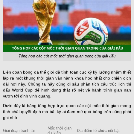
Tổng hợp các cột mốc thời gian quan trọng của giải đấu
Liên đoàn bóng đá thế giới đã tính toán cực kỳ kỹ lưỡng nhằm thiết
lập ra một khung thời gian vận hành khoa học nhất cho chiến dịch
dài hơi này. Chúng ta hãy cùng đi sâu phân tích cấu trúc lịch thi
đấu World Cup để hình dung thật rõ nét về hành trình gian nan
vươn tới đỉnh vinh quang.
Dưới đây là bảng tổng hợp trực quan các cột mốc thời gian mang
tính chất quyết định mà bất kỳ ai đam mê quả bóng tròn cũng phải
ghi nhớ:
Mốc thời gian
Giai đoạn tranh tài
Địa điểm tổ chức nổi bật
dự kiến