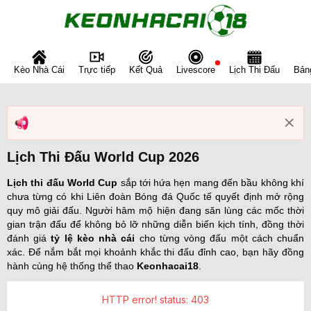
Bỏ
qua
nội
dung
Kèo Nhà Cái
Kết Quả
Lịch Thi Đấu
Bản
Trực tiếp
Livescore
Lịch Thi Đấu World Cup 2026
Lịch thi đấu World Cup
sắp tới hứa hẹn mang đến bầu không khí
chưa từng có khi Liên đoàn Bóng đá Quốc tế quyết định mở rộng
quy mô giải đấu. Người hâm mộ hiện đang săn lùng các mốc thời
gian trận đấu để không bỏ lỡ những diễn biến kịch tính, đồng thời
đánh giá
tỷ lệ kèo nhà cái
cho từng vòng đấu một cách chuẩn
xác. Để nắm bắt mọi khoảnh khắc thi đấu đỉnh cao, bạn hãy đồng
hành cùng hệ thống thể thao
Keonhacai18
.
HTTP error! status: 403