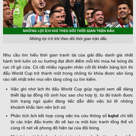
Những lợi ích khi theo dõi thời gian trận đấu
Nhu cầu tìm hiểu thời gian tranh tài của giải đấu danh giá nhất
hành tinh luôn có xu hướng đạt đỉnh điểm mỗi khi mùa hè bóng đá
rực rỡ gõ cửa. Có rất nhiều nguyên nhân cốt lõi khiến bảng lịch thi
đấu World Cup trở thành một trong những từ khóa được săn lùng
ráo riết nhất trên mọi nền tảng công cụ tìm kiếm.
Việc ghi nhớ
lịch thi đấu World Cup
giúp người xem dễ dàng
thiết lập lại đồng hồ sinh học sao cho hợp lý, từ đó tránh được
tình trạng ngủ quên đáng tiếc dẫn đến việc bỏ lỡ những
khoảnh khắc làm nên lịch sử.
Phân tích lịch kết hợp cùng việc tra cứu thông số
kqbd
chi tiết
từ các trận đấu trước đó sẽ tạo ra một bức tranh tổng thể vô
cùng rõ nét về phong độ hiện tại của đội bóng.