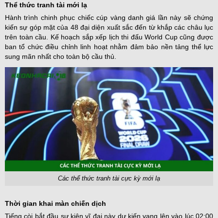
Thể thức tranh tài mới lạ
Hành trình chinh phục chiếc cúp vàng danh giá lần này sẽ chứng
kiến sự góp mặt của 48 đại diện xuất sắc đến từ khắp các châu lục
trên toàn cầu. Kế hoạch sắp xếp lịch thi đấu World Cup cũng được
ban tổ chức điều chỉnh linh hoạt nhằm đảm bảo nền tảng thể lực
sung mãn nhất cho toàn bộ cầu thủ.
Các thể thức tranh tài cực kỳ mới lạ
Thời gian khai màn chiến dịch
Tiếng còi bắt đầu sự kiện vĩ đại này dự kiến vang lên vào lúc 02:00