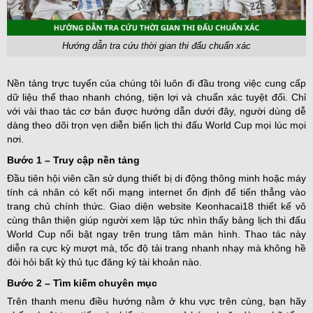
Hướng dẫn tra cứu thời gian thi đấu chuẩn xác
Nền tảng trực tuyến của chúng tôi luôn đi đầu trong việc cung cấp
dữ liệu thể thao nhanh chóng, tiện lợi và chuẩn xác tuyệt đối. Chỉ
với vài thao tác cơ bản được hướng dẫn dưới đây, người dùng dễ
dàng theo dõi trọn vẹn diễn biến lịch thi đấu World Cup mọi lúc mọi
nơi.
Bước 1 – Truy cập nền tảng
Đầu tiên hội viên cần sử dụng thiết bị di động thông minh hoặc máy
tính cá nhân có kết nối mạng internet ổn định để tiến thẳng vào
trang chủ chính thức. Giao diện website Keonhacai18 thiết kế vô
cùng thân thiện giúp người xem lập tức nhìn thấy bảng lịch thi đấu
World Cup nổi bật ngay trên trung tâm màn hình. Thao tác này
diễn ra cực kỳ mượt mà, tốc độ tải trang nhanh nhạy mà không hề
đòi hỏi bất kỳ thủ tục đăng ký tài khoản nào.
Bước 2 – Tìm kiếm chuyên mục
Trên thanh menu điều hướng nằm ở khu vực trên cùng, bạn hãy