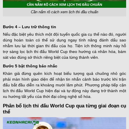
Cần nắm rõ cách xem lịch thi đầu chuẩn
Bước 4 – Lưu trữ thông tin
Nếu đặc biệt yêu thích một đội tuyển quốc gia cụ thể nào đó, người
dùng hoàn toàn có thể sử dụng ngay tính năng đánh dấu sao
nhằm lưu lại thời gian thi đấu của họ. Tiện ích thông minh này hỗ
trợ sàng lọc lịch thi đấu World Cup theo hướng cá nhân hóa, bám
sát vào đúng sở thích riêng biệt của từng thành viên.
Bước 5 bật thông báo nhắc
Khán giả đừng quên kích hoạt biểu tượng quả chuông nhỏ góc
phải màn hình giao diện để nhận tin nhắn cảnh báo trước khi trận
đấu bắt đầu diễn ra khoảng mười lăm phút. Phương pháp tiếp cận
lịch thi đấu World Cup hiện đại và tự động này đang trở thành một
xu hướng tất yếu của thời đại công nghệ số hóa.
Phân bổ lịch thi đấu World Cup qua từng giai đoạn cụ
thể