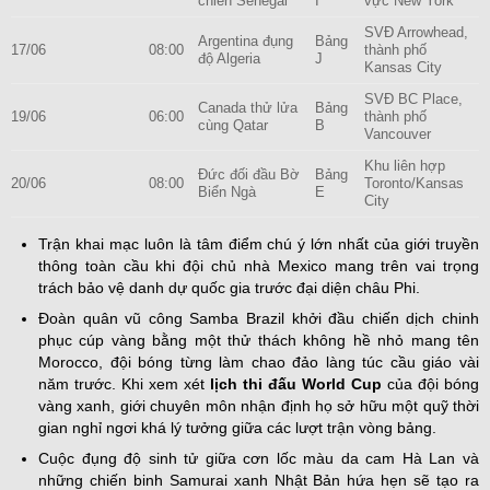
chiến Senegal
I
vực New York
SVĐ Arrowhead,
Argentina đụng
Bảng
17/06
08:00
thành phố
độ Algeria
J
Kansas City
SVĐ BC Place,
Canada thử lửa
Bảng
19/06
06:00
thành phố
cùng Qatar
B
Vancouver
Khu liên hợp
Đức đối đầu Bờ
Bảng
20/06
08:00
Toronto/Kansas
Biển Ngà
E
City
Trận khai mạc luôn là tâm điểm chú ý lớn nhất của giới truyền
thông toàn cầu khi đội chủ nhà Mexico mang trên vai trọng
trách bảo vệ danh dự quốc gia trước đại diện châu Phi.
Đoàn quân vũ công Samba Brazil khởi đầu chiến dịch chinh
phục cúp vàng bằng một thử thách không hề nhỏ mang tên
Morocco, đội bóng từng làm chao đảo làng túc cầu giáo vài
năm trước. Khi xem xét
lịch thi đấu World Cup
của đội bóng
vàng xanh, giới chuyên môn nhận định họ sở hữu một quỹ thời
gian nghỉ ngơi khá lý tưởng giữa các lượt trận vòng bảng.
Cuộc đụng độ sinh tử giữa cơn lốc màu da cam Hà Lan và
những chiến binh Samurai xanh Nhật Bản hứa hẹn sẽ tạo ra