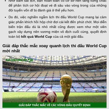
Nhờ bám sát lịch, bạn hoàn toàn có cơ sở nền tảng vững chắc
để phân tích cơ hội đoạt vé đi sâu vào vòng trong của những
đội tuyển vốn dĩ bị đánh giá ở thế yếu hơn.
Do đó, việc nghiền ngẫm
lịch thi đấu World Cup
mang lại cảm
giác phấn khích hồi hộp chờ đợi cái kết đến phút chót. Mọi diễn
biến trận đấu dù là nhỏ nhất cũng được xem như một viên
gạch xây dựng nên vương miện vô địch cuối cùng, quyết định
toàn bộ
kết quả World Cup
của cả một giải đấu.
Giải đáp thắc mắc xoay quanh lịch thi đấu World Cup
mới nhất