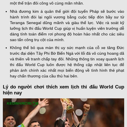
một thế trận đôi công vô cùng mãn nhãn.
Nhà đương kim á quân thế giới đội tuyển Pháp sẽ bước vào
hành trình đòi lại ngôi vương bằng cuộc tiếp đón bầy sư tử
Teranga Senegal dũng mãnh và giàu thể lực. Việc rà soát kỹ
lưỡng lịch thi đấu World Cup giúp vị huấn luyện viên trưởng dễ
dàng tính toán điểm rơi phong độ hoàn hảo nhất cho các siêu
sao tấn công trụ cột của mình.
Không thể bỏ qua màn thị uy sức mạnh của cỗ xe tăng Đức
trước đại diện Tây Phi Bờ Biển Ngà với lối đá vô cùng hoang dã
và thiên về tranh chấp tay đôi. Những thông tin xoay quanh lịch
thi đấu World Cup
luôn được hệ thống cập nhật liên tục để
phản ánh chính xác nhất mọi biến động về tình hình thẻ phạt
hay chấn thương của cầu thủ hai bên.
Lý do người chơi thích xem lịch thi đấu World Cup
hiện nay