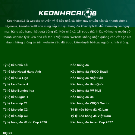
Keonhacai18 là website chuyên tỷ lệ kèo nhà cái hôm nay chuẩn xác và nhanh chóng.
Ngoài ra, keonhacai18 còn cung cấp dữ liệu bóng đá khác: lịch thi đấu hôm nay và ngày
mai, bảng xếp hạng, kết quả bóng đá. Kèo nhà cái 18 được thành lập với mong muốn trở
thành website tỷ lệ kèo nhà cái top 1 Việt Nam. Website không nhận quảng cáo cờ bạc lừa
đảo, những thông tin trên website đều đã được kiểm duyệt bởi các nguồn chính thống.
Tỷ lệ kèo nhà cái
Kèo bóng đá
Tỷ lệ kèo Ngoại Hạng Anh
Kèo bóng đá VĐQG Brazil
Tỷ lệ kèo La Liga
Kèo bóng đá Nhật Bản
Tỷ lệ kèo Serie A
Kèo bóng đá Hàn Quốc
Tỷ lệ kèo Bundesliga
Kèo bóng đá Mỹ MLS
Tỷ lệ kèo Ligue 1
Kèo bóng đá Úc
Tỷ lệ kèo cúp C1
Kèo bóng đá VĐQG Mexico
Tỷ lệ kèo cúp C2
Tỷ lệ kèo bóng đá Hà Lan
Tỷ lệ kèo cúp C3
Tỷ lệ kèo bóng đá Việt Nam
Tỷ lệ bóng đá World Cup 2026
Kèo bóng đá Asian Cup 2027
KQBD