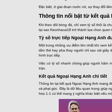
Đặc biệt, ở giai đoạn nước rút, sự thay đổi li
Thông tin nổi bật từ kết qu
Khi theo dõi bóng đá, chỉ xem tỷ số thôi là 
tại sao Keonhacai18 trở thành lựa chọn quen
Tỷ số trực tiếp Ngoại Hạng Anh đ
Một trong những ưu điểm lớn nhất khi xem kế
tấm thẻ hay pha thay người chỉ sau vài giây 
hình trực tiếp.
Việc có tỷ số nhanh chóng giúp người hâm mộ
trận.
Kết quả Ngoại Hạng Anh chi tiết
Thông tin tại kết quả Ngoại Hạng Anh mang đế
và phạt góc. Đây là dữ liệu quan trọng giúp n
hòa 1-1 có thể mang ý nghĩa khác biệt nếu một