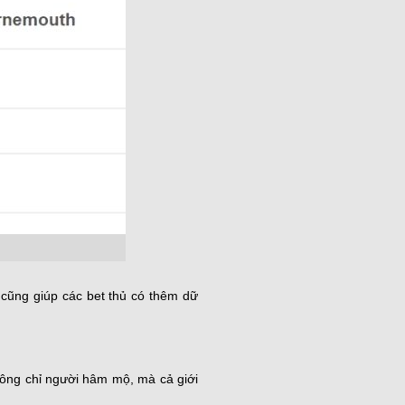
cũng giúp các bet thủ có thêm dữ
hông chỉ người hâm mộ, mà cả giới