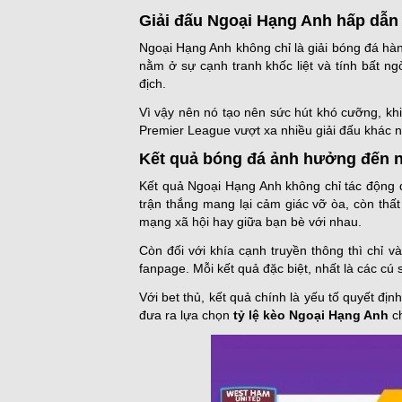
Giải đấu Ngoại Hạng Anh hấp dẫn 
Ngoại Hạng Anh không chỉ là giải bóng đá hàn
nằm ở sự cạnh tranh khốc liệt và tính bất n
địch.
Vì vậy nên nó tạo nên sức hút khó cưỡng, kh
Premier League vượt xa nhiều giải đấu khác nh
Kết quả bóng đá ảnh hưởng đến n
Kết quả Ngoại Hạng Anh
không chỉ tác động
trận thắng mang lại cảm giác vỡ òa, còn thất
mạng xã hội hay giữa bạn bè với nhau.
Còn đối với khía cạnh truyền thông thì chỉ và
fanpage. Mỗi kết quả đặc biệt, nhất là các cú
Với bet thủ, kết quả chính là yếu tố quyết đị
đưa ra lựa chọn
tỷ lệ kèo Ngoại Hạng Anh
ch