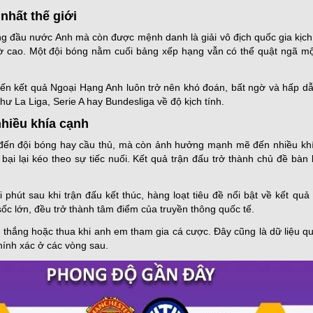
nhất thế giới
g đầu nước Anh mà còn được mệnh danh là giải vô địch quốc gia kịch 
gờ cao. Một đội bóng nằm cuối bảng xếp hạng vẫn có thể quật ngã m
iến kết quả Ngoại Hạng Anh luôn trở nên khó đoán, bất ngờ và hấp d
ư La Liga, Serie A hay Bundesliga về độ kịch tính.
hiều khía cạnh
 đến đội bóng hay cầu thủ, mà còn ảnh hưởng mạnh mẽ đến nhiều khía
 bại lại kéo theo sự tiếc nuối. Kết quả trận đấu trở thành chủ đề bàn
i phút sau khi trận đấu kết thúc, hàng loạt tiêu đề nổi bật về kết qu
 sốc lớn, đều trở thành tâm điểm của truyền thông quốc tế.
nh thắng hoặc thua khi anh em tham gia cá cược. Đây cũng là dữ liệu q
ính xác ở các vòng sau.