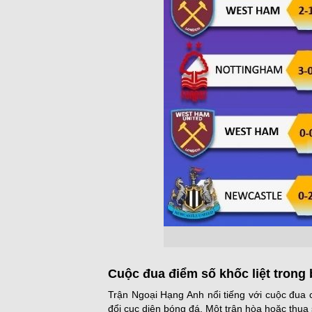
Cuộc đua điểm số khốc liệt trong
Trận Ngoại Hạng Anh nổi tiếng với cuộc đua 
đổi cục diện bóng đá. Một trận hòa hoặc thua 