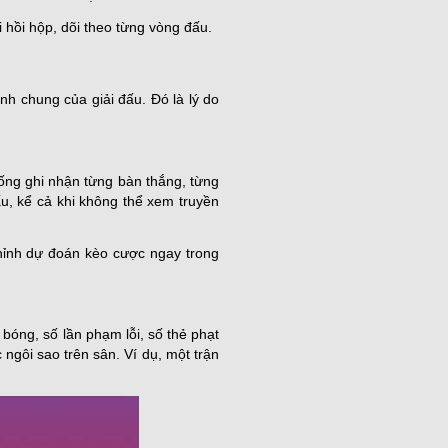
i hồi hộp, dõi theo từng vòng đấu.
nh chung của giải đấu. Đó là lý do
ống ghi nhận từng bàn thắng, từng
ấu, kể cả khi không thể xem truyền
chỉnh dự đoán kèo cược ngay trong
bóng, số lần phạm lỗi, số thẻ phạt
 ngôi sao trên sân. Ví dụ, một trận