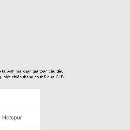
 tại Anh mà khán giả toàn cầu đều
ng. Một chiến thắng có thể đưa CLB