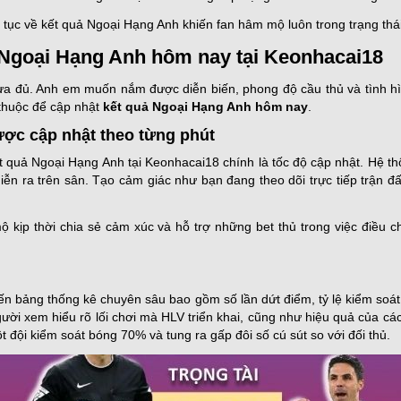
ên tục về kết quả Ngoại Hạng Anh khiến fan hâm mộ luôn trong trạng thá
ả Ngoại Hạng Anh hôm nay tại Keonhacai18
chưa đủ. Anh em muốn nắm được diễn biến, phong độ cầu thủ và tình hì
 thuộc để cập nhật
kết quả Ngoại Hạng Anh hôm nay
.
ược cập nhật theo từng phút
t quả Ngoại Hạng Anh tại Keonhacai18 chính là tốc độ cập nhật. Hệ th
diễn ra trên sân. Tạo cảm giác như bạn đang theo dõi trực tiếp trận đ
 kịp thời chia sẻ cảm xúc và hỗ trợ những bet thủ trong việc điều 
n bảng thống kê chuyên sâu bao gồm số lần dứt điểm, tỷ lệ kiểm soát 
gười xem hiểu rõ lối chơi mà HLV triển khai, cũng như hiệu quả của các
 đội kiểm soát bóng 70% và tung ra gấp đôi số cú sút so với đối thủ.