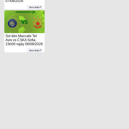
07/08/2026
Xem thêm
Soi kèo Maccabi Tel
Aviv vs CSKA Sofia,
23h00 ngày 06/08/2026
Xem thêm