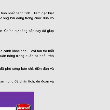
tính nhất hành tinh. Điểm đặc biệt
ột ông lớn đang trong cuộc đua vô
ẫn. Chính sự đẳng cấp này đã giúp
 cạnh khác nhau. Với fan thì mỗi
 luận nóng trong quán cà phê, trên
ả đã phủ sóng báo chí, diễn đàn và
uan trọng để phân tích, dự đoán và