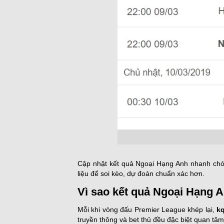
Cập nhật kết quả Ngoại Hạng Anh nhanh chón
liệu để soi kèo, dự đoán chuẩn xác hơn.
Vì sao kết quả Ngoại Hạng 
Mỗi khi vòng đấu Premier League khép lại,
k
truyền thông và bet thủ đều đặc biệt quan tâm