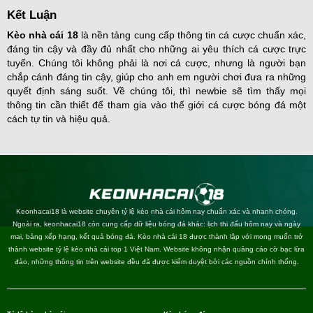
Kết Luận
Kèo nhà cái 18
là nền tảng cung cấp thông tin cá cược chuẩn xác,
đáng tin cậy và đầy đủ nhất cho những ai yêu thích cá cược trực
tuyến. Chúng tôi không phải là nơi cá cược, nhưng là người bạn
chắp cánh đáng tin cậy, giúp cho anh em người chơi đưa ra những
quyết định sáng suốt. Về chúng tôi, thì newbie sẽ tìm thấy mọi
thông tin cần thiết để tham gia vào thế giới cá cược bóng đá một
cách tự tin và hiệu quả.
Keonhacai18 là website chuyên tỷ lệ kèo nhà cái hôm nay chuẩn xác và nhanh chóng.
Ngoài ra, keonhacai18 còn cung cấp dữ liệu bóng đá khác: lịch thi đấu hôm nay và ngày
mai, bảng xếp hạng, kết quả bóng đá. Kèo nhà cái 18 được thành lập với mong muốn trở
thành website tỷ lệ kèo nhà cái top 1 Việt Nam. Website không nhận quảng cáo cờ bạc lừa
đảo, những thông tin trên website đều đã được kiểm duyệt bởi các nguồn chính thống.