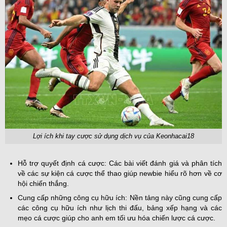
Lợi ích khi tay cược sử dụng dịch vụ của Keonhacai18
Hỗ trợ quyết định cá cược: Các bài viết đánh giá và phân tích
về các sự kiện cá cược thể thao giúp newbie hiểu rõ hơn về cơ
hội chiến thắng.
Cung cấp những công cụ hữu ích: Nền tảng này cũng cung cấp
các công cụ hữu ích như lịch thi đấu, bảng xếp hạng và các
mẹo cá cược giúp cho anh em tối ưu hóa chiến lược cá cược.