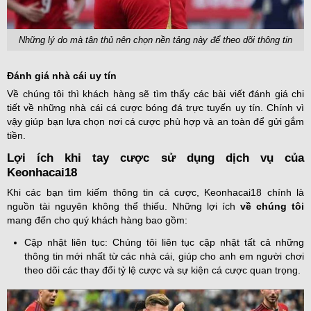
Những lý do mà tân thủ nên chọn nền tảng này để theo dõi thông tin
Đánh giá nhà cái uy tín
Về chúng tôi
thì khách hàng sẽ tìm thấy các bài viết đánh giá chi
tiết về những nhà cái cá cược bóng đá trực tuyến uy tín. Chính vì
vậy giúp bạn lựa chọn nơi cá cược phù hợp và an toàn để gửi gắm
tiền.
Lợi ích khi tay cược sử dụng dịch vụ của
Keonhacai18
Khi các bạn tìm kiếm thông tin cá cược, Keonhacai18 chính là
nguồn tài nguyên không thể thiếu. Những lợi ích
về chúng tôi
mang đến cho quý khách hàng bao gồm:
Cập nhật liên tục: Chúng tôi liên tục cập nhật tất cả những
thông tin mới nhất từ các nhà cái, giúp cho anh em người chơi
theo dõi các thay đổi tỷ lệ cược và sự kiện cá cược quan trọng.