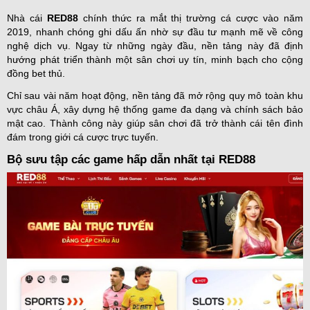
Nhà cái
RED88
chính thức ra mắt thị trường cá cược vào năm
2019, nhanh chóng ghi dấu ấn nhờ sự đầu tư mạnh mẽ về công
nghệ dịch vụ. Ngay từ những ngày đầu, nền tảng này đã định
hướng phát triển thành một sân chơi uy tín, minh bạch cho cộng
đồng bet thủ.
Chỉ sau vài năm hoạt động, nền tảng đã mở rộng quy mô toàn khu
vực châu Á, xây dựng hệ thống game đa dạng và chính sách bảo
mật cao. Thành công này giúp sân chơi đã trở thành cái tên đình
đám trong giới cá cược trực tuyến.
Bộ sưu tập các game hấp dẫn nhất tại RED88