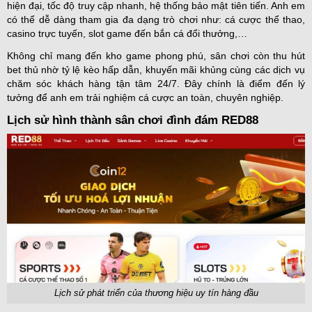
hiện đại, tốc độ truy cập nhanh, hệ thống bảo mật tiên tiến. Anh em
có thể dễ dàng tham gia đa dạng trò chơi như: cá cược thể thao,
casino trực tuyến, slot game đến bắn cá đổi thưởng,…
Không chỉ mang đến kho game phong phú, sân chơi còn thu hút
bet thủ nhờ tỷ lệ kèo hấp dẫn, khuyến mãi khủng cùng các dịch vụ
chăm sóc khách hàng tận tâm 24/7. Đây chính là điểm đến lý
tưởng để anh em trải nghiệm cá cược an toàn, chuyên nghiệp.
Lịch sử hình thành sân chơi đình đám RED88
Lịch sử phát triển của thương hiệu uy tín hàng đầu