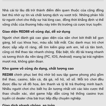
Nhà cái từ lâu đã trở thành điểm đến quen thuộc của cộng đồng
bet thủ nhờ uy tín và chất lượng dịch vụ vượt trội. Những phản hồi
từ người chơi cho thấy sự hài lòng cao, đồng thời khẳng định vị thế
vững chắc của thương hiệu này trên thị trường cá cược trực tuyến:
Giao diện RED88 vô cùng đại, dễ sử dụng
Người chơi đánh giá cao giao diện của sân chơi bởi thiết kế gọn
gàng, bố cục khoa học, màu sắc bắt mắt. Các danh mục trò chơi
được sắp xếp rõ ràng, dễ tìm kiếm giúp anh em, kể cả tân binh,
cũng có thể thao tác nhanh chóng. Đặc biệt, tốc độ tải trang nhanh
và tương thích đa nền tảng (PC, IOS, Android) mang lại trải nghiệm
mượt mà, không gián đoạn.
Kho game vô cùng đa dạng, chất lượng cao
RED88
chinh phục bet thủ nhờ bộ sưu tập game phong phú gồm
thể thao, casino, bắn cá, đá gà, nổ hũ, xổ số. Mỗi trò chơi đều
được đầu tư về đồ họa, âm thanh và tỷ lệ trả thưởng minh bạch.
Nhiều người chơi cho biết họ ấn tượng nhất với các kèo cược thể
thao chuẩn xác, slot game hấp dẫn cùng hệ thống casino trực
tuyến có dealer chia bài trực tiếp đầy chuyên nghiệp.
Giao dịch nhanh chóng, an toàn