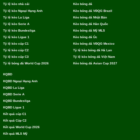
Tỷ lệ kèo nhà cái
Kèo bóng đá
Tỷ lệ kèo Ngoại Hạng Anh
Kèo bóng đá VĐQG Brazil
Tỷ lệ kèo La Liga
Kèo bóng đá Nhật Bản
Tỷ lệ kèo Serie A
Kèo bóng đá Hàn Quốc
Tỷ lệ kèo Bundesliga
Kèo bóng đá Mỹ MLS
Tỷ lệ kèo Ligue 1
Kèo bóng đá Úc
Tỷ lệ kèo cúp C1
Kèo bóng đá VĐQG Mexico
Tỷ lệ kèo cúp C2
Tỷ lệ kèo bóng đá Hà Lan
Tỷ lệ kèo cúp C3
Tỷ lệ kèo bóng đá Việt Nam
Tỷ lệ bóng đá World Cup 2026
Kèo bóng đá Asian Cup 2027
KQBD
KQBD Ngoại Hạng Anh
KQBD La Liga
KQBD Serie A
KQBD Bundesliga
KQBD Ligue 1
Kết quả cúp C1
Kết quả Cúp C2
Kết quả World Cup 2026
Kết quả MLS Mỹ