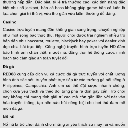
thưởng hấp dẫn. Đặc biệt, tỷ lệ trả thưởng cao, các tính năng đặc
biệt như nổ jackpot, bắn cá boss khủng giúp game bắn cá luôn là
lựa chọn giải trí thú vị, vừa thư giãn vừa kiếm thưởng dễ dàng.
Casino
Casino trực tuyến mang đến không gian sang trọng, chuyên nghiệp
như một sòng bạc thực thụ. Người chơi được trải nghiệm nhiều trò
hấp dẫn như baccarat, roulette, blackjack hay poker với dealer xinh
đẹp chia bài trực tiếp. Công nghệ truyền hình trực tuyến HD đảm
bảo hình ảnh chân thật, mượt mà, đồng thời hệ thống cược minh
bạch tạo cảm giác an toàn tuyệt đối.
Đá gà
RED88
cung cấp dịch vụ cá cược đá gà trực tuyến với chất lượng
hình ảnh sắc nét, truyền phát trực tiếp từ các trường gà nổi tiếng ở
Philippines, Campuchia. Anh em có thể đặt cược nhanh chóng,
chọn cửa yêu thích và theo dõi từng pha ra đòn gay cấn. Trò chơi
này không chỉ mang tính giải trí cao mà còn gắn liền với nét văn
hóa truyền thống, tạo nên sức hút riêng biệt cho bet thủ đam mê
môn đá gà.
Nổ hũ
Nổ hũ là trò chơi dành cho những ai yêu thích sự may rủi và muốn