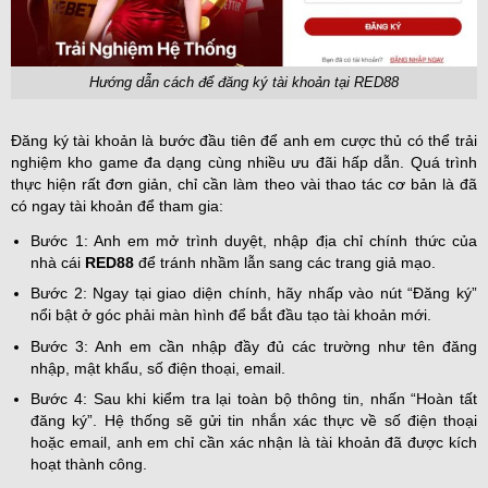
Hướng dẫn cách để đăng ký tài khoản tại RED88
Đăng ký tài khoản là bước đầu tiên để anh em cược thủ có thể trải
nghiệm kho game đa dạng cùng nhiều ưu đãi hấp dẫn. Quá trình
thực hiện rất đơn giản, chỉ cần làm theo vài thao tác cơ bản là đã
có ngay tài khoản để tham gia:
Bước 1: Anh em mở trình duyệt, nhập địa chỉ chính thức của
nhà cái
RED88
để tránh nhầm lẫn sang các trang giả mạo.
Bước 2: Ngay tại giao diện chính, hãy nhấp vào nút “Đăng ký”
nổi bật ở góc phải màn hình để bắt đầu tạo tài khoản mới.
Bước 3: Anh em cần nhập đầy đủ các trường như tên đăng
nhập, mật khẩu, số điện thoại, email.
Bước 4: Sau khi kiểm tra lại toàn bộ thông tin, nhấn “Hoàn tất
đăng ký”. Hệ thống sẽ gửi tin nhắn xác thực về số điện thoại
hoặc email, anh em chỉ cần xác nhận là tài khoản đã được kích
hoạt thành công.