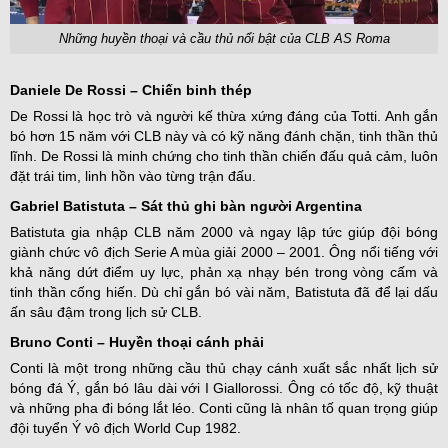
Những huyền thoại và cầu thủ nổi bật của CLB AS Roma
Daniele De Rossi – Chiến binh thép
De Rossi là học trò và người kế thừa xứng đáng của Totti. Anh gắn
bó hơn 15 năm với CLB này và có kỹ năng đánh chặn, tinh thần thủ
lĩnh. De Rossi là minh chứng cho tinh thần chiến đấu quả cảm, luôn
đặt trái tim, linh hồn vào từng trận đấu.
Gabriel Batistuta – Sát thủ ghi bàn người Argentina
Batistuta gia nhập CLB năm 2000 và ngay lập tức giúp đội bóng
giành chức vô địch Serie A mùa giải 2000 – 2001. Ông nổi tiếng với
khả năng dứt điểm uy lực, phản xạ nhạy bén trong vòng cấm và
tinh thần cống hiến. Dù chỉ gắn bó vài năm, Batistuta đã để lại dấu
ấn sâu đậm trong lịch sử CLB.
Bruno Conti – Huyền thoại cánh phải
Conti là một trong những cầu thủ chạy cánh xuất sắc nhất lịch sử
bóng đá Ý, gắn bó lâu dài với I Giallorossi. Ông có tốc độ, kỹ thuật
và những pha đi bóng lắt léo. Conti cũng là nhân tố quan trọng giúp
đội tuyển Ý vô địch World Cup 1982.