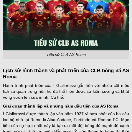
Tiểu sử CLB AS Roma
Lịch sử hình thành và phát triển của CLB bóng đá AS
Roma
Hành trình phát triển của
I Giallorossi gắn liền với nhiều cột mốc
lịch sử quan trọng nên họ đã thể hiện được sự kiên cường và khát
vọng vươn lên của mình. Cụ thể:
Giai đoạn thành lập và những năm đầu tiên của AS Roma
I Giallorossi được thành lập vào năm 1927 vì hợp nhất của ba câu
lạc bộ nhỏ tại Rome là Alba-Audace, Fortitudo và Roman FC. Mục
tiêu của sự hợp nhất này là tạo ra một đội bóng đủ mạnh để cạnh
tranh với các thế lực miền Bắc nước Ý, vốn thống trị bóng đá thời