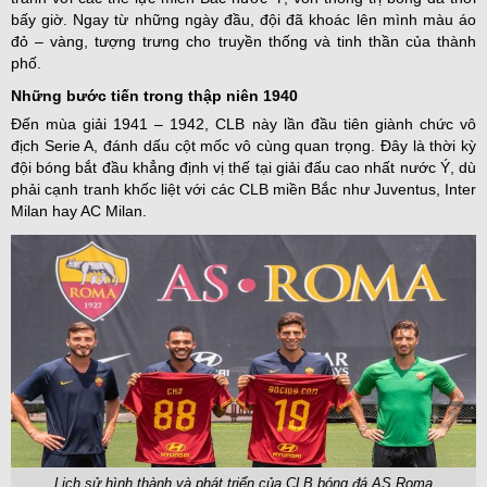
bấy giờ. Ngay từ những ngày đầu, đội đã khoác lên mình màu áo
đỏ – vàng, tượng trưng cho truyền thống và tinh thần của thành
phố.
Những bước tiến trong thập niên 1940
Đến mùa giải 1941 – 1942, CLB này lần đầu tiên giành chức vô
địch Serie A, đánh dấu cột mốc vô cùng quan trọng. Đây là thời kỳ
đội bóng bắt đầu khẳng định vị thế tại giải đấu cao nhất nước Ý, dù
phải cạnh tranh khốc liệt với các CLB miền Bắc như Juventus, Inter
Milan hay AC Milan.
Lịch sử hình thành và phát triển của CLB bóng đá AS Roma